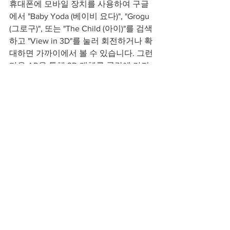
휴대폰에 모바일 장치를 사용하여 구글
에서 "Baby Yoda (베이비 요다)", "Grogu 
(그로구)", 또는 "The Child (아이)"를 검색
하고 "View in 3D"를 눌러 회전하거나 확
대하면 가까이에서 볼 수 있습니다. 그런 
다음 AR을 통해 3D 개체를 공간에 가져
와 주변 개체에 비해 크기가 얼마나 큰지 
파악할 수 있습니다. 소리를 높이면 그로
구 특유의 삐걱거리는 소리도 들을 수 있
을 거예요! 
센트럴 세인트 마틴스 | 5G 
패션쇼
https://www.youtube.com/watch?v=17SKT-
LKnTw&feature=emb_title